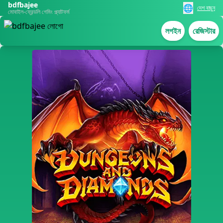
bdfbajee
🌐
দেশ বাছুন
মোবাইল-ফ্রেন্ডলি গেমিং প্ল্যাটফর্ম
লগইন
রেজিস্টার