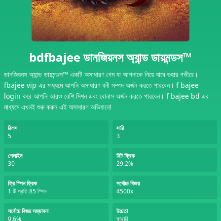
bdfbajee ডানজিয়নস অ্যান্ড ডায়মন্ডস™
ডানজিয়নস অ্যান্ড ডায়মন্ডস™ একটি অসাধারণ গেম যা আপনাকে নিয়ে যাবে গুহার গভীরে।
fbajee vip এর মাধ্যমে আপনি অসাধারণ ধনী সম্পদ অর্জন করতে পারবেন। f bajee
login করে আপনি আরও বেশি মিশন এবং বোনাস অর্জন করতে পারবেন। f bajee bd এর
মাধ্যমে এখনই শুরু করুন এই অসাধারণ অভিযানে!
রিলস
সারি
5
3
পেলাইন
হিট ফ্রিক
30
29.2%
ফ্রি স্পিন ফ্রিক
সর্বোচ্চ বিজয়
1 টি প্রতি 85 স্পিন
4500x
সর্বোচ্চ বিজয় সম্ভাবনা
উচ্চতা
0.6%
মাঝারি