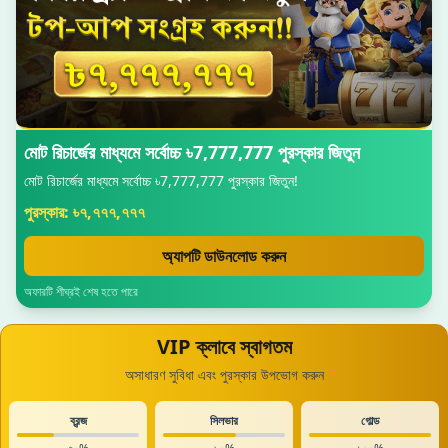
মোট রিচার্জের মাধ্যমে সর্বোচ্চ ৳7,777,777 পুরস্কার জিতুন
মোট রিচার্জের মাধ্যমে সর্বোচ্চ ৳7,777,777 পুরস্কার জিতুন!
পুরস্কার: ৳৭,৭৭৭,৭৭৭
অ্যাপটি ডাউনলোড করুন
অফারটি শীঘ্রই শেষ হতে পারে
VIP ক্লাবে স্বাগতম
অসাধারণ সুবিধা এবং পুরস্কার উপভোগ করুন
ব্রন্জ
সিলভার
গোল্ড